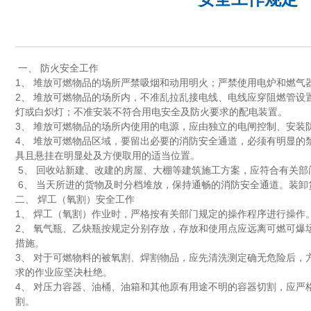
一、 防火安全工作
1、 堆放可燃物品的场所严禁吸烟和动用明火；严禁使用电炉和燃气
2、 堆放可燃物品的场所内，不准乱拉乱接电线、电线应穿阻燃管设
灯或白炽灯；不准安装不符合用电安全及防火要求的配电装置。
3、 堆放可燃物品的场所内使用的电源，应由独立的电闸控制、安装
4、 堆放可燃物品区域，要留出必要的消防安全通道，必须有明显的
具且悬挂在明显处及方便取用的适当位置。
5、 回收站新建、改建的房屋、大棚等建筑施工方案，应符合有关部
6、 当天所进的货物及时分档堆放，保持通畅的消防安全通道。装卸
二、 焊工（氧割）安全工作
1、 焊工（氧割）作业时，严格按有关部门规定的操作程序进行操作
2、 氧气瓶、乙炔瓶按规定分别存放，存放和使用点应远离可燃可爆
措施。
3、 对于可燃物料的被氧割、焊割物品，应先清洗测定确无危险后，
求的作业应坚决杜绝。
4、 对压力容器、油桶、油箱和其他原有用途不明的容器切割，应严
割。