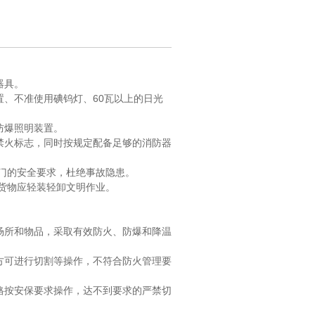
器具。
置、不准使用碘钨灯、60瓦以上的日光
防爆照明装置。
禁火标志，同时按规定配备足够的消防器
门的安全要求，杜绝事故隐患。
货物应轻装轻卸文明作业。
。
场所和物品，采取有效防火、防爆和降温
方可进行切割等操作，不符合防火管理要
格按安保要求操作，达不到要求的严禁切