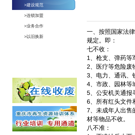
>建设规范
>连锁加盟
>业务合作
一、按照国家法律
>以旧换新
规定。即：
七不收：
1、枪支、弹药等
2、医疗等危险废
3、电力、通讯、
4、市政、园林等
5、公安机关通报
6、所有红头文件
7、未成年人出售
材等物品不收。
八不准：